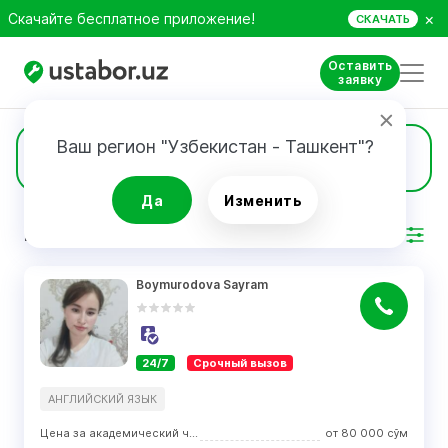
×
Скачайте бесплатное приложение!
СКАЧАТЬ
Оставить
заявку
Ваш регион "Узбекистан - Ташкент"?
382
Специалисты
Да
Изменить
РЕЗУЛЬТАТ
Фильтр
Boymurodova Sayram
24/7
Срочный вызов
АНГЛИЙСКИЙ ЯЗЫК
Цена за академический час занятий
от
80 000
сўм