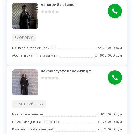
Ashurov Saidkamol
БИОЛОГИЯ
Цена за академический час занятий
от
50 000
сўм
Абонентская плата за месяц
от
600 000
сўм
Bekmirzayeva Iroda Aziz qizi
НЕМЕЦКИЙ ЯЗЫК
Бизнес-немецкий
от
100 000
сўм
Немецкий для начинающих
от
75 000
сўм
Разговорный немецкий
от
75 000
сўм