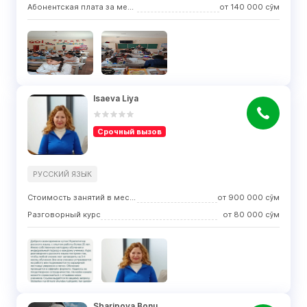
Абонентская плата за месяц
от
140 000
сўм
Isaeva Liya
Срочный вызов
РУССКИЙ ЯЗЫК
Стоимость занятий в месяц
от
900 000
сўм
Разговорный курс
от
80 000
сўм
Sharipova Bonu