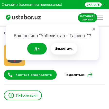
×
Скачайте бесплатное приложение!
СКАЧАТЬ
Оставить
заявку
Главная
Репетиторы и курсы
Kultaev Doston
Ваш регион "Узбекистан - Ташкент"?
Kultaev Doston
Да
Изменить
Контакт специалиста
Поделиться
Информация