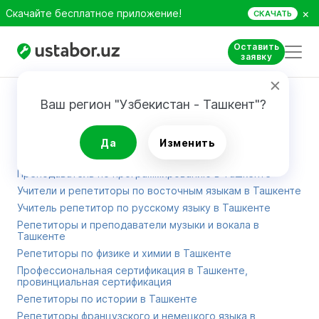
×
Скачайте бесплатное приложение!
СКАЧАТЬ
Оставить
заявку
Карта сайта
Ваш регион "Узбекистан - Ташкент"?
Репетитор учитель английского языка в Ташкенте
Да
Изменить
Репетиторы по математике в Ташкенте
Преподаватель по программированию в Ташкенте
Учители и репетиторы по восточным языкам в Ташкенте
Учитель репетитор по русскому языку в Ташкенте
Репетиторы и преподаватели музыки и вокала в
Ташкенте
Репетиторы по физике и химии в Ташкенте
Профессиональная сертификация в Ташкенте,
провинциальная сертификация
Репетиторы по истории в Ташкенте
Репетиторы французского и немецкого языка в