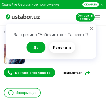
×
Скачайте бесплатное приложение!
СКАЧАТЬ
Оставить
заявку
Главная
Репетиторы и курсы
Марианна
Ваш регион "Узбекистан - Ташкент"?
Марианна
Да
Изменить
Контакт специалиста
Поделиться
Информация